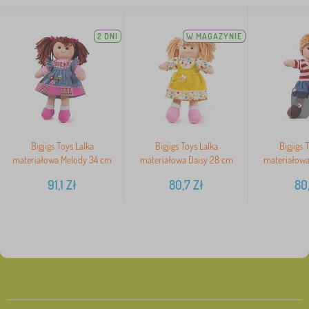
2 DNI
W MAGAZYNIE
>
Bigjigs Toys Lalka
Bigjigs Toys Lalka
Bigjigs 
materiałowa Melody 34 cm
materiałowa Daisy 28 cm
materiałowa
91,1
Zł
80,7
Zł
80,