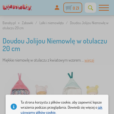
0 Zł
Banaby.pl
»
Zabawki
/
Lalki i niemowlęta
/
Doudou Jolijou Niemowlę w
otulaczu 20 cm
Doudou Jolijou Niemowlę w otulaczu
20 cm
Miękkie niemowlę w otulaczu z kwiatowym wzorem. ..
więcej
Ta strona korzysta z plików cookie, aby zapewnić lepsze
wrażenia podczas przeglądania. Dowiedz się więcej o
jak
używamy plików cookie.