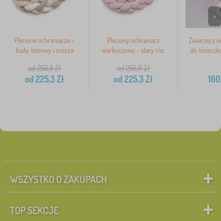
>
Plecione ochraniacze -
Pleciony ochraniacz
Zwierzęcy o
biały, beżowy i mocca
warkoczowy - stary róż
do łóżeczka
od 256,8
Zł
od 256,8
Zł
od
225,3
Zł
od
225,3
Zł
160
WSZYSTKO O ZAKUPACH
TOP SEKCJE