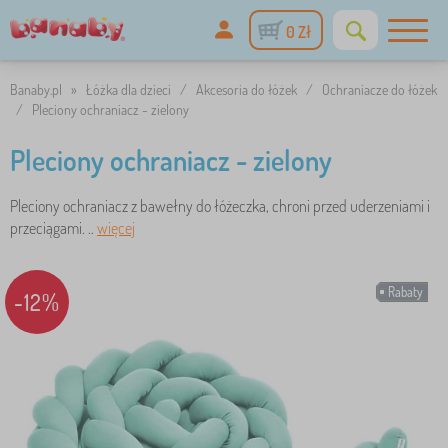
0 Zł
Banaby.pl
»
Łóżka dla dzieci
/
Akcesoria do łóżek
/
Ochraniacze do łóżek
/
Pleciony ochraniacz - zielony
Pleciony ochraniacz - zielony
Pleciony ochraniacz z bawełny do łóżeczka, chroni przed uderzeniami i
przeciągami. ..
więcej
Rabaty
-12%