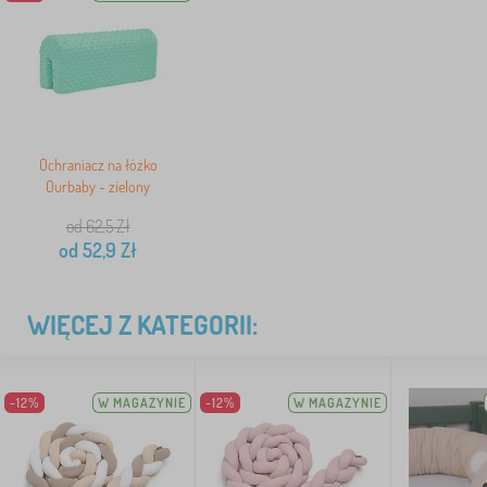
Ochraniacz na łóżko
Ourbaby - zielony
od 62,5
Zł
od
52,9
Zł
WIĘCEJ Z KATEGORII:
-12%
W MAGAZYNIE
-12%
W MAGAZYNIE