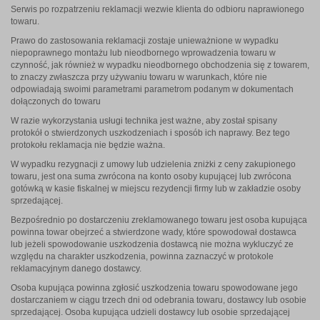
Serwis po rozpatrzeniu reklamacji wezwie klienta do odbioru naprawionego
towaru.
Prawo do zastosowania reklamacji zostaje unieważnione w wypadku
niepoprawnego montażu lub nieodbornego wprowadzenia towaru w
czynność, jak również w wypadku nieodbornego obchodzenia się z towarem,
to znaczy zwłaszcza przy używaniu towaru w warunkach, które nie
odpowiadają swoimi parametrami parametrom podanym w dokumentach
dołączonych do towaru
W razie wykorzystania usługi technika jest ważne, aby został spisany
protokół o stwierdzonych uszkodzeniach i sposób ich naprawy. Bez tego
protokołu reklamacja nie będzie ważna.
W wypadku rezygnacji z umowy lub udzielenia zniżki z ceny zakupionego
towaru, jest ona suma zwrócona na konto osoby kupującej lub zwrócona
gotówką w kasie fiskalnej w miejscu rezydencji firmy lub w zakładzie osoby
sprzedającej.
Bezpośrednio po dostarczeniu zreklamowanego towaru jest osoba kupująca
powinna towar obejrzeć a stwierdzone wady, które spowodował dostawca
lub jeżeli spowodowanie uszkodzenia dostawcą nie można wykluczyć ze
względu na charakter uszkodzenia, powinna zaznaczyć w protokole
reklamacyjnym danego dostawcy.
Osoba kupująca powinna zgłosić uszkodzenia towaru spowodowane jego
dostarczaniem w ciągu trzech dni od odebrania towaru, dostawcy lub osobie
sprzedającej. Osoba kupująca udzieli dostawcy lub osobie sprzedającej