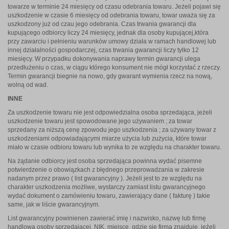
towarze w terminie 24 miesięcy od czasu odebrania towaru. Jeżeli pojawi się
uszkodzenie w czasie 6 miesięcy od odebrania towaru, towar uważa się za
uszkodzony już od czau jego odebrania. Czas trwania gwarancji dla
kupującego odbiorcy liczy 24 miesięcy, jednak dla osoby kupującej,która
przy zawarciu i pełnieniu warunków umowy działa w ramach handlowej lub
innej działalności gospodarczej, czas trwania gwarancji liczy tylko 12
miesięcy. W przypadku dokonywania naprawy termin gwarancji ulega
przedłużeniu o czas, w ciągu którego konsument nie mógł korzystać z rzeczy.
Termin gwarancji biegnie na nowo, gdy gwarant wymienia rzecz na nową,
wolną od wad.
INNE
Za uszkodzenie towaru nie jest odpowiedzialna osoba sprzedająca, jeżeli
uszkodzenie towaru jest spowodowane jego używaniem ; za towar
sprzedany za niższą cenę zpowodu jego uszkodzenia ; za używany towar z
uszkodzeniami odpowiadającymi miarze użycia lub zużycia, które towar
miało w czasie odbioru towaru lub wynika to ze względu na charakter towaru.
Na żądanie odbiorcy jest osoba sprzedająca powinna wydać pisemne
potwierdzenie o obowiązkach z błędnego przeprowadzania w zakresie
nadanym przez prawo ( list gwarancyjny ). Jeżeli jest to ze względu na
charakter uszkodzenia możliwe, wystarczy zamiast listu gwarancyjnego
wydać dokument o zamówieniu towaru, zawierający dane ( fakturę ) takie
same, jak w liście gwarancyjnym.
List gwarancyjny powinienen zawierać imię i nazwisko, nazwę lub firmę
handlową osoby sprzedającej, NIK, miejsce, gdzie się firma znajduje, jeźeli