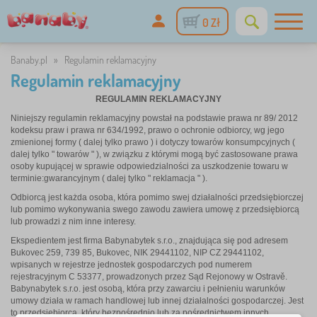
0 Zł
Banaby.pl
»
Regulamin reklamacyjny
Regulamin reklamacyjny
REGULAMIN REKLAMACYJNY
Niniejszy regulamin reklamacyjny powstał na podstawie prawa nr 89/ 2012
kodeksu praw i prawa nr 634/1992, prawo o ochronie odbiorcy, wg jego
zmienionej formy ( dalej tylko prawo ) i dotyczy towarów konsumpcyjnych (
dalej tylko " towarów " ), w związku z którymi mogą być zastosowane prawa
osoby kupującej w sprawie odpowiedzialności za uszkodzenie towaru w
terminie:gwarancyjnym ( dalej tylko " reklamacja " ).
Odbiorcą jest każda osoba, która pomimo swej działalności przedsiębiorczej
lub pomimo wykonywania swego zawodu zawiera umowę z przedsiębiorcą
lub prowadzi z nim inne interesy.
Ekspedientem jest firma Babynabytek s.r.o., znajdująca się pod adresem
Bukovec 259, 739 85, Bukovec, NIK 29441102, NIP CZ 29441102,
wpisanych w rejestrze jednostek gospodarczych pod numerem
rejestracyjnym C 53377, prowadzonych przez Sąd Rejonowy w Ostravě.
Babynabytek s.r.o. jest osobą, która przy zawarciu i pełnieniu warunków
umowy działa w ramach handlowej lub innej działalności gospodarczej. Jest
to przedsiębiorca, który bezpośrednio lub za pośrednictwem innych