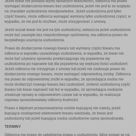
Jeżeli towar nie posiada wyżej opisanych właściwości, odbiorca ma prawo
wymagać dostarczenia towaru bez uszkodzenia, jeżeli nie jest to ze względu
na charakter uszkodzenia nieodpowiedne. Jeżeli uszkodzona jest tylko
część towaru, może odbiorca wymagać wymiany tylko uszkodzonej części; w
wypadku, że nie jest to możliwe, może zrezygnować z umowy.
Jeżeli wszak towar nie jest na tyle uszkodzony, zwłaszcza jeżeli uszkodzenie
może być usunięte bez niepotrzebnego opóźnienia, ma odbiorca prawo do
bezpłatnego usunięcia uszkodzenia.
Prawo do dostarczenie nowego towaru lub wymiany części towaru ma
odbiorca w wypadku usuwalnego uszkodzenia, w wypadku, że towar nie
może być używany spowodu powtarzającego się pojawienia się
uszkodzenia po naprawie lub dla pojawienia się większej ilości uszkodzeń.
Jeżeli odbiorca nie zrezygnuje z umowy lub jeżeli nie zastosuje prawo do
dostarczenia nowego towaru, może wymagać odpowiednią zniżkę. Odbiorca
ma prawo do odpowiedniej zniżki w wypadku, że sprzedająca osoba nie
może dostarczyć nowego towaru bez uszkodzeń, zmienić uszkodzoną część
towaru lub towar naprawić lub też w wypadku, że sprzedająca osobanie
zrealizuje nprawy w odpowiednim czasie lub w wypadku, że realizacja
naprawy spowodowałaby odbiorcy trudności.
Prawo o błędnym przeprowadzeniu osobie kupującej nie należy, jeżeli
kupująca osobaprzed odebraniem towaru wiedziała, że towar jest
uszkodzony lub jeżeli kupująca osoba uszkodzenie sama spowodowała.
TERMINY
Odbiorca ma prawo do upłatnienia prawa o uszkodzeniu, które pojawi sę na