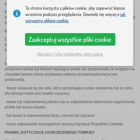
przedsiębiorców dostarczea towar lub inne usługi odbiorcowi.
Ta strona korzysta z plików cookie, aby zapewnić lepsze
Klientem sklepu internetowego jest kupujący odbiorca lub osoba kupująca,
wrażenia podczas przeglądania. Dowiedz się więcej o
jak
która przy zawarciu i pełnieniu warunków umowy działa w ramach handlowej
używamy plików cookie.
lub innej działalności gospodarczej.
USZKODZENIA TOWARU
Zaakceptuj wszystkie pliki cookie
Osoba sprzedająca odpowiada odbiorcy za to, że towar w czasie odebrania
nie jest uszkodzony. Sprzedająca osoba odpowiada odbiorcy zwłaszcza za
to, że w czasie, kiedy odbiorca towar odebrał,
Akceptuj tylko niezbędne pliki cookie
- towar odpowiadał towarowi, który obie strony uzgodniły, a w wypadku, że
tak nie było, towar miał takie właściwości, które sprzedająca osoba lub
producent opisał lub których kupująca osoba się spodziewała ze względu na
charakter towaru lubna podstawie reklamy przeprowadzonej przez
producenta,
- towar nadawał się do celu, który sprzedająca osoba wymieniła lub do celu,
dla którego towar jest zwykle używany,
- towar był odpowiedniej jakości lub w odpowiednim wykonaniu uzgodnionej
próbki lub wzoru towaru,
- był towar w odpowiedniej ilości, mierze lub ciężarze
- towar odpowiadał wymaganiom ważnej legislacji Republiki Czeskiej
PRAWO, DOTYCZĄCE USZKODZONEGO TOWARU