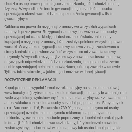
chodzi o osobę prawną lub miejsce zamieszkania, jeżeli chodzi o osobę
fizyczną. W wypadku, że termin gwarancji ulega przedłużeni, osoba
sprzedająca określi warunki i zakres przedłużenia gwarancji w liście
gwarancyjnym.
Odbiorca ma prawo do rezygnacji z umowy we wszystkich wypadkach
nadanych przez prawo. Rezygnacja z umowy jest ważna wobec osoby
sprzedającej od czasu, kiedy jest dostarczone oświadczenie osoby
kupującej o rezygnacji z umowy, jeżeli zostały spełnione wszystkie prawne
warunki. W wypadku rezygnacji z umowy, umowa zostaje zanulowana a
strony kontraktu są powinne zwrócić wszystko, co od zawarcia umowy
otrzymały. W wypadku rezygnacji z umowy z powodu zastosowania praw,
dotyczących odpowiedzialności za uszkodzenia, kupująca osoba zwróci
osobie sprzedającej pełnienie obowiązkóch, które są zawarte w umowie.
Tylko w takim zakresie , w jakim to jest możliwe w danej sytuacji.
ROZPATRZENIE REKLAMACJI
Kupująca osoba wypełni formularz reklamacyjny na stronie internetowej
www.banaby.pl ( szybsze rozpatrzenie reklamacji, polecamy tę wariantę ) lub
zaśle wypełniony, wydrukowany formularz reklamacyjny wraz z towarem pod
adres zakładu/ centra klienta osoby sprzedającej pod adres : Babynabytek
s.r.o., Bocanovice 116, Bocanovice 739 91, następnie otrzyma od osoby
sprzedającej oznajmienie o otrzymniu reklamacji na podany adres
elektoniczny, ewentualnie zostanie poproszony o dopełnienie brakujących
informacji. Jeżeli chodzi o towar uszkodzony, który koniecznie powinien
zostać wysłany producentowi w celu naprawy lub osoba kupująca będzie