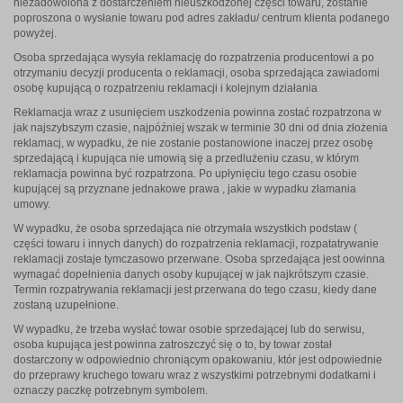
niezadowolona z dostarczeniem nieuszkodzonej części towaru, zostanie
poproszona o wysłanie towaru pod adres zakładu/ centrum klienta podanego
powyżej.
Osoba sprzedająca wysyła reklamację do rozpatrzenia producentowi a po
otrzymaniu decyzji producenta o reklamacji, osoba sprzedająca zawiadomi
osobę kupującą o rozpatrzeniu reklamacji i kolejnym działania
Reklamacja wraz z usunięciem uszkodzenia powinna zostać rozpatrzona w
jak najszybszym czasie, najpóźniej wszak w terminie 30 dni od dnia złożenia
reklamacj, w wypadku, że nie zostanie postanowione inaczej przez osobę
sprzedającą i kupująca nie umowią się a przedlużeniu czasu, w którym
reklamacja powinna być rozpatrzona. Po upłynięciu tego czasu osobie
kupującej są przyznane jednakowe prawa , jakie w wypadku złamania
umowy.
W wypadku, że osoba sprzedająca nie otrzymała wszystkich podstaw (
części towaru i innych danych) do rozpatrzenia reklamacji, rozpatatrywanie
reklamacji zostaje tymczasowo przerwane. Osoba sprzedająca jest oowinna
wymagać dopełnienia danych osoby kupującej w jak najkrótszym czasie.
Termin rozpatrywania reklamacji jest przerwana do tego czasu, kiedy dane
zostaną uzupełnione.
W wypadku, że trzeba wysłać towar osobie sprzedającej lub do serwisu,
osoba kupująca jest powinna zatroszczyć się o to, by towar został
dostarczony w odpowiednio chroniącym opakowaniu, któr jest odpowiednie
do przeprawy kruchego towaru wraz z wszystkimi potrzebnymi dodatkami i
oznaczy paczkę potrzebnym symbolem.