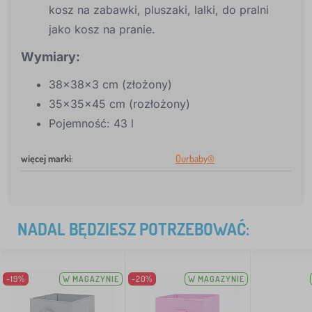
kosz na zabawki, pluszaki, lalki, do pralni
jako kosz na pranie.
Wymiary:
38x38x3 cm (złożony)
35x35x45 cm (rozłożony)
Pojemność: 43 l
więcej marki
:
Ourbaby®
NADAL BĘDZIESZ POTRZEBOWAĆ:
-19%
W MAGAZYNIE
-20%
W MAGAZYNIE