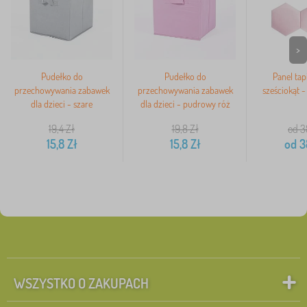
>
Pudełko do
Pudełko do
Panel ta
przechowywania zabawek
przechowywania zabawek
sześciokąt 
dla dzieci - szare
dla dzieci - pudrowy róż
19,4
Zł
19,8
Zł
od 3
15,8
Zł
15,8
Zł
od
3
WSZYSTKO O ZAKUPACH