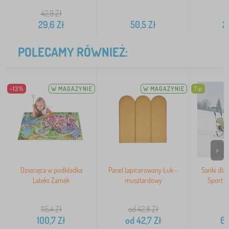
42,9
Zł
4
29,6
Zł
50,5
Zł
2
POLECAMY RÓWNIEŻ:
-13%
W MAGAZYNIE
W MAGAZYNIE
Tip
>
Dziecięca w podkładka
Panel tapicerowany Łuk -
Sanki dla
Lateks Zamek
musztardowy
Sport -
si
115,4
Zł
od 42,8
Zł
100,7
Zł
od
42,7
Zł
65