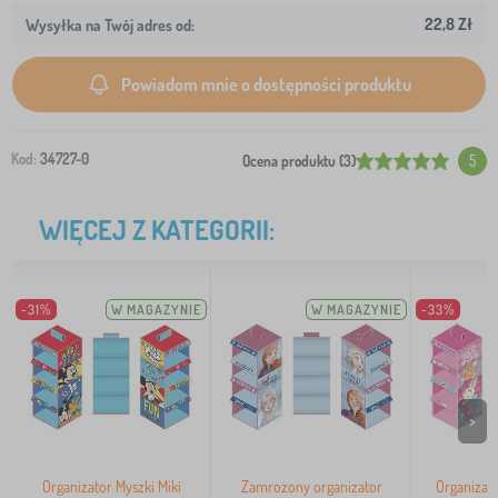
22,8 Zł
Wysyłka na Twój adres od:
Powiadom mnie o dostępności produktu
Kod:
34727-0
Ocena produktu (3)
5
WIĘCEJ Z KATEGORII:
-31%
W MAGAZYNIE
W MAGAZYNIE
-33%
>
Organizator Myszki Miki
Zamrożony organizator
Organizat