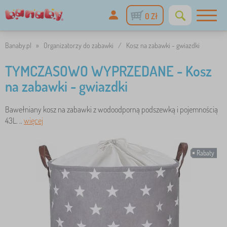
0 Zł
Banaby.pl
»
Organizatorzy do zabawki
/
Kosz na zabawki - gwiazdki
TYMCZASOWO WYPRZEDANE - Kosz
na zabawki - gwiazdki
Bawełniany kosz na zabawki z wodoodporną podszewką i pojemnością
43L. ..
więcej
Rabaty